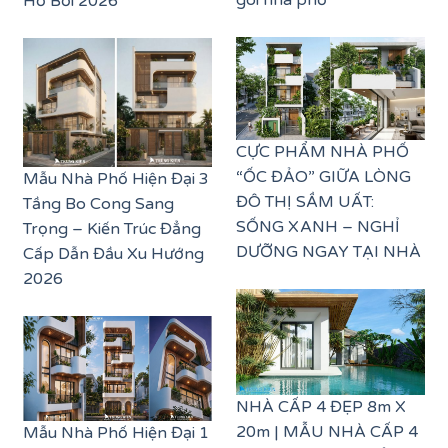
Hồ Bơi 2026
CỰC PHẨM NHÀ PHỐ
“ỐC ĐẢO” GIỮA LÒNG
Mẫu Nhà Phố Hiện Đại 3
ĐÔ THỊ SẦM UẤT:
Tầng Bo Cong Sang
SỐNG XANH – NGHỈ
Trọng – Kiến Trúc Đẳng
DƯỠNG NGAY TẠI NHÀ
Cấp Dẫn Đầu Xu Hướng
2026
NHÀ CẤP 4 ĐẸP 8m X
20m | MẪU NHÀ CẤP 4
Mẫu Nhà Phố Hiện Đại 1