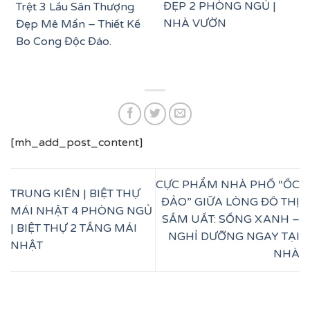
ĐẸP 2 PHÒNG NGỦ |
Trệt 3 Lầu Sân Thượng
NHÀ VƯỜN
Đẹp Mê Mẩn – Thiết Kế
Bo Cong Độc Đáo.
[mh_add_post_content]
CỰC PHẨM NHÀ PHỐ “ỐC
TRUNG KIÊN | BIỆT THỰ
ĐẢO” GIỮA LÒNG ĐÔ THỊ
MÁI NHẬT 4 PHÒNG NGỦ
SẦM UẤT: SỐNG XANH –
| BIỆT THỰ 2 TẦNG MÁI
NGHỈ DƯỠNG NGAY TẠI
NHẬT
NHÀ