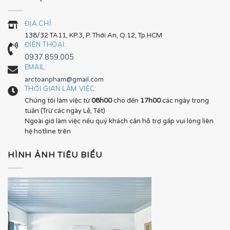
ĐỊA CHỈ:
138/32 TA11, KP.3, P. Thới An, Q.12, Tp.HCM
ĐIỆN THOẠI:
0937.859.005
EMAIL:
arctoanpham@gmail.com
THỜI GIAN LÀM VIỆC:
Chúng tôi làm việc từ
08h00
cho đến
17h00
các ngày trong
tuần (Trừ các ngày Lễ, Tết)
Ngoài giờ làm việc nếu quý khách cần hỗ trợ gấp vui lòng liên
hệ hotline trên
HÌNH ẢNH TIÊU BIỂU