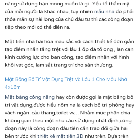
năng sử dụng bạn mong muốn là gì . Yếu tố thẩm mỹ
của mỗi người là khác nhau, tuy nhiên
mẫu nhà
đó phải
thỏa mãn sự hài lòng của chủ đầu tư thì các công đoạn
tiếp theo mới có thể diễn ra.
Mặt tiền nhà hài hòa màu sắc với cách thiết kế đơn giản
tạo điểm nhấn tầng trệt với lầu 1 ốp đá tổ ong , lan can
kính cường lực cho ban công, tạo điểm nhấn với hình
khối vát góc, lam sắt trang trí cho sân thượng.
Mặt Bằng Bố Trí Vật Dụng Trệt Và Lầu 1 Cho Mẫu Nhà
4x16m
Mặt bằng công năng
hay còn được gọi là mặt bằng bố
trí vật dụng,được hiểu nôm na là cách bố trí phòng hay
vách ngăn ,cầu thang,toilet vv… Nhằm mục phân chia
không gian theo một nhu cầu sử dụng nhất định,công
đoạn này là công đoạn đầu tiên cần trao đổi giữa hai
bên trước khi
thiết kế mặt tiền 3D
như trên. Dựa trên