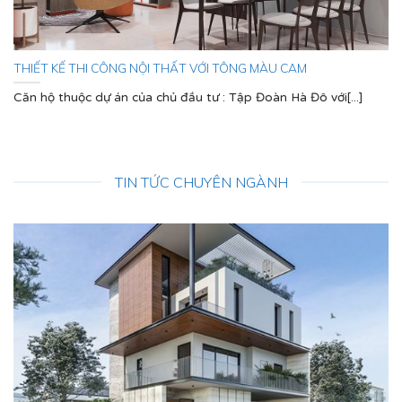
THIẾT KẾ THI CÔNG NỘI THẤT VỚI TÔNG MÀU CAM
Căn hộ thuộc dự án của chủ đầu tư : Tập Đoàn Hà Đô với[...]
TIN TỨC CHUYÊN NGÀNH