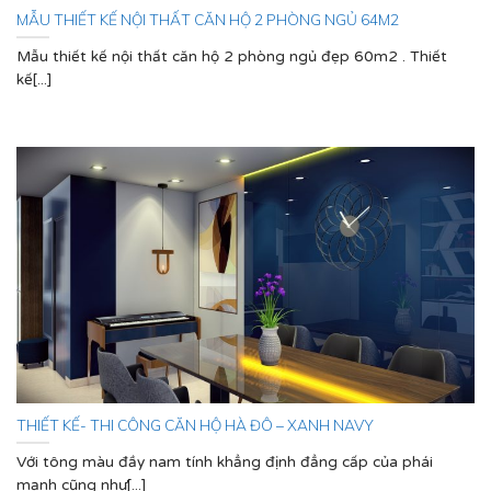
MẪU THIẾT KẾ NỘI THẤT CĂN HỘ 2 PHÒNG NGỦ 64M2
Mẫu thiết kế nội thất căn hộ 2 phòng ngủ đẹp 60m2 . Thiết
kế[...]
THIẾT KẾ- THI CÔNG CĂN HỘ HÀ ĐÔ – XANH NAVY
Với tông màu đầy nam tính khẳng định đẳng cấp của phái
mạnh cũng như[...]