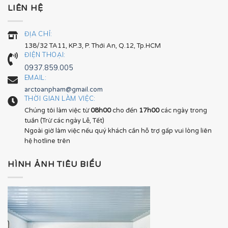
LIÊN HỆ
ĐỊA CHỈ:
138/32 TA11, KP.3, P. Thới An, Q.12, Tp.HCM
ĐIỆN THOẠI:
0937.859.005
EMAIL:
arctoanpham@gmail.com
THỜI GIAN LÀM VIỆC:
Chúng tôi làm việc từ
08h00
cho đến
17h00
các ngày trong
tuần (Trừ các ngày Lễ, Tết)
Ngoài giờ làm việc nếu quý khách cần hỗ trợ gấp vui lòng liên
hệ hotline trên
HÌNH ẢNH TIÊU BIỂU