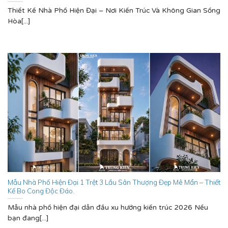
Thiết Kế Nhà Phố Hiện Đại – Nơi Kiến Trúc Và Không Gian Sống
Hòa[...]
Mẫu Nhà Phố Hiện Đại 1 Trệt 3 Lầu Sân Thượng Đẹp Mê Mẩn – Thiết
Kế Bo Cong Độc Đáo.
Mẫu nhà phố hiện đại dẫn đầu xu hướng kiến trúc 2026 Nếu
bạn đang[...]