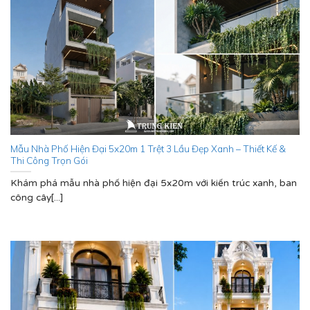
Mẫu Nhà Phố Hiện Đại 5x20m 1 Trệt 3 Lầu Đẹp Xanh – Thiết Kế &
Thi Công Trọn Gói
Khám phá mẫu nhà phố hiện đại 5x20m với kiến trúc xanh, ban
công cây[...]