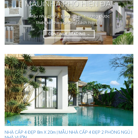
MẪU NHÀ PHỐ HIỆN ĐẠI
Mẫu nhà phố 2 tầng – sân thượng được
thiết kế theo phong cách hiện[...]
CONTINUE READING
→
NHÀ CẤP 4 ĐẸP 8m X 20m | MẪU NHÀ CẤP 4 ĐẸP 2 PHÒNG NGỦ |
NHÀ VƯỜN