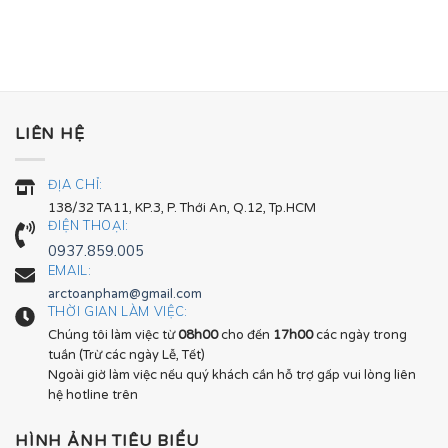
LIÊN HỆ
ĐỊA CHỈ:
138/32 TA11, KP.3, P. Thới An, Q.12, Tp.HCM
ĐIỆN THOẠI:
0937.859.005
EMAIL:
arctoanpham@gmail.com
THỜI GIAN LÀM VIỆC:
Chúng tôi làm việc từ
08h00
cho đến
17h00
các ngày trong
tuần (Trừ các ngày Lễ, Tết)
Ngoài giờ làm việc nếu quý khách cần hỗ trợ gấp vui lòng liên
hệ hotline trên
HÌNH ẢNH TIÊU BIỂU