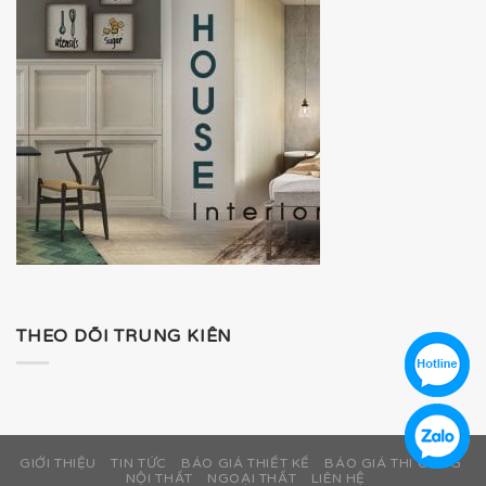
THEO DÕI TRUNG KIÊN
GIỚI THIỆU
TIN TỨC
BÁO GIÁ THIẾT KẾ
BÁO GIÁ THI CÔNG
NỘI THẤT
NGOẠI THẤT
LIÊN HỆ