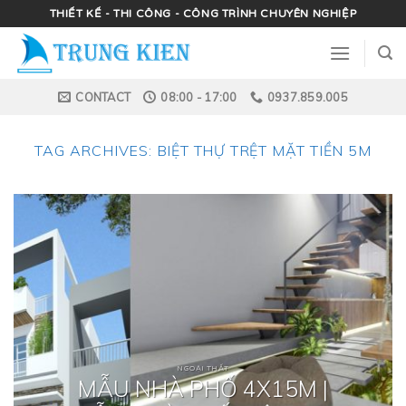
Skip
THIẾT KẾ - THI CÔNG - CÔNG TRÌNH CHUYÊN NGHIỆP
to
content
CONTACT
08:00 - 17:00
0937.859.005
TAG ARCHIVES:
BIỆT THỰ TRỆT MẶT TIỀN 5M
NGOẠI THẤT
MẪU NHÀ PHỐ 4X15M |