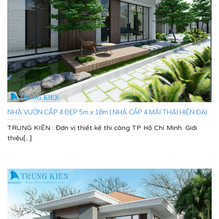
NHÀ VƯỜN CẤP 4 ĐẸP 5m x 18m | NHÀ CẤP 4 MÁI THÁI HIỆN ĐẠI
TRUNG KIÊN : Đơn vị thiết kế thi công TP Hồ Chí Minh. Giới
thiệu[...]