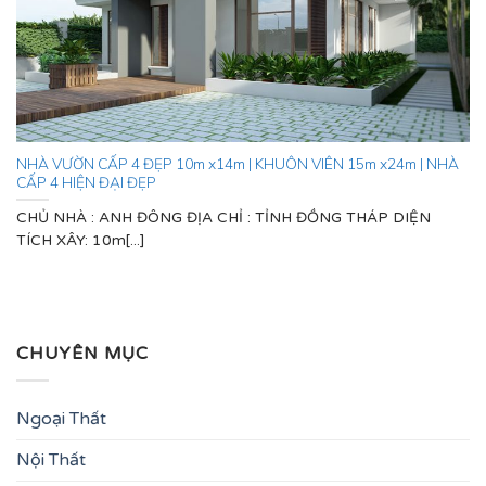
NHÀ VƯỜN CẤP 4 ĐẸP 10m x14m | KHUÔN VIÊN 15m x24m | NHÀ
CẤP 4 HIỆN ĐẠI ĐẸP
CHỦ NHÀ : ANH ĐÔNG ĐỊA CHỈ : TỈNH ĐỒNG THÁP DIỆN
TÍCH XÂY: 10m[...]
CHUYÊN MỤC
Ngoại Thất
Nội Thất