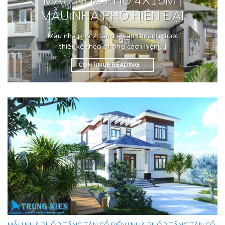
MẪU NHÀ PHỐ HIỆN ĐẠI
Mẫu nhà phố 2 tầng – sân thượng được
thiết kế theo phong cách hiện[...]
CONTINUE READING
→
MẪU NHÀ PHỐ 2 TẦNG TÂN CỔ ĐIỂN | NHÀ PHỐ 2 TẦNG TÂN CỔ