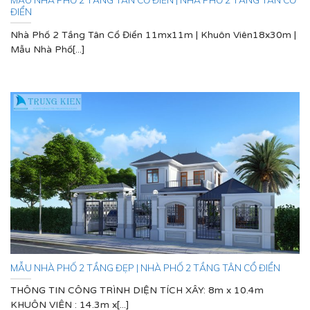
ĐIỂN
Nhà Phố 2 Tầng Tân Cổ Điển 11mx11m | Khuôn Viên18x30m |
Mẫu Nhà Phố[...]
MẪU NHÀ PHỐ 2 TẦNG ĐẸP | NHÀ PHỐ 2 TẦNG TÂN CỔ ĐIỂN
THÔNG TIN CÔNG TRÌNH DIỆN TÍCH XÂY: 8m x 10.4m
KHUÔN VIÊN : 14.3m x[...]