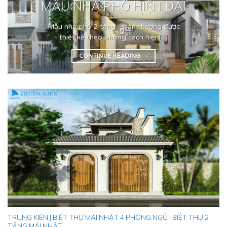
MẪU NHÀ PHỐ HIỆN ĐẠI
Mẫu nhà phố 2 tầng – sân thượng được
thiết kế theo phong cách hiện[...]
CONTINUE READING
→
TRUNG KIÊN | BIỆT THỰ MÁI NHẬT 4 PHÒNG NGỦ | BIỆT THỰ 2
TẦNG MÁI NHẬT