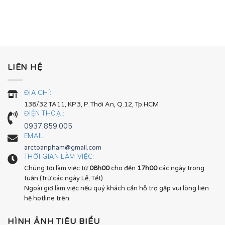
LIÊN HỆ
ĐỊA CHỈ:
138/32 TA11, KP.3, P. Thới An, Q.12, Tp.HCM
ĐIỆN THOẠI:
0937.859.005
EMAIL:
arctoanpham@gmail.com
THỜI GIAN LÀM VIỆC:
Chúng tôi làm việc từ
08h00
cho đến
17h00
các ngày trong
tuần (Trừ các ngày Lễ, Tết)
Ngoài giờ làm việc nếu quý khách cần hỗ trợ gấp vui lòng liên
hệ hotline trên
HÌNH ẢNH TIÊU BIỂU