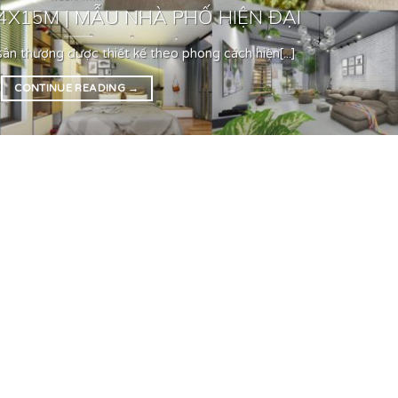
X15M | MẪU NHÀ PHỐ HIỆN ĐẠI
ân thượng được thiết kế theo phong cách hiện[...]
CONTINUE READING
→