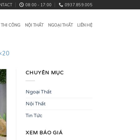
NTACT
08:00 - 17:00
0937.859.005
 THI CÔNG
NỘI THẤT
NGOẠI THẤT
LIÊN HỆ
×20
CHUYÊN MỤC
Ngoại Thất
Nội Thất
Tin Tức
XEM BÁO GIÁ