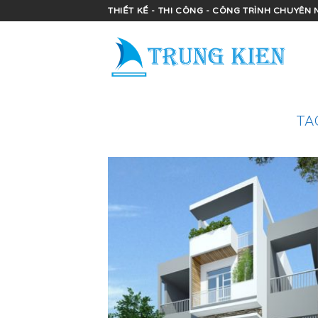
Skip
THIẾT KẾ - THI CÔNG - CÔNG TRÌNH CHUYÊN 
to
content
TA