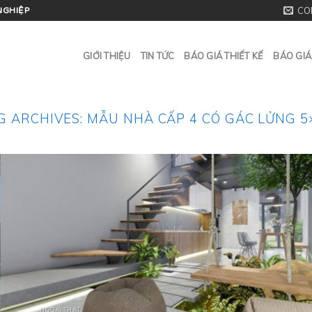
CO
NGHIỆP
GIỚI THIỆU
TIN TỨC
BÁO GIÁ THIẾT KẾ
BÁO GIÁ
G ARCHIVES:
MẪU NHÀ CẤP 4 CÓ GÁC LỬNG 5
NGOẠI THẤT