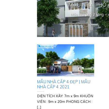
HÀ.
MẪU NHÀ PHỐ 4
..]
Mẫu nhà phố 2 tầng – s
MẪU NHÀ CẤP 4 ĐẸP | MẪU
NHÀ CẤP 4 2021
DIỆN TÍCH XÂY: 7m x 9m KHUÔN
VIÊN : 9m x 20m PHONG CÁCH :
[...]