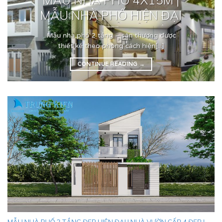
MẪU NHÀ PHỐ HIỆN ĐẠI
Mẫu nhà phố 2 tầng – sân thượng được
thiết kế theo phong cách hiện[...]
CONTINUE READING
→
MẪU NHÀ PHỐ 2 TẦNG ĐẸP HIỆN ĐẠI | NHÀ VƯỜN CẤP 4 ĐẸP |