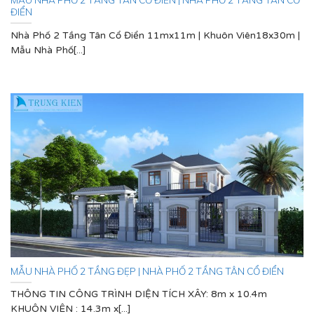
ĐIỂN
Nhà Phố 2 Tầng Tân Cổ Điển 11mx11m | Khuôn Viên18x30m |
Mẫu Nhà Phố[...]
MẪU NHÀ PHỐ 2 TẦNG ĐẸP | NHÀ PHỐ 2 TẦNG TÂN CỔ ĐIỂN
THÔNG TIN CÔNG TRÌNH DIỆN TÍCH XÂY: 8m x 10.4m
KHUÔN VIÊN : 14.3m x[...]