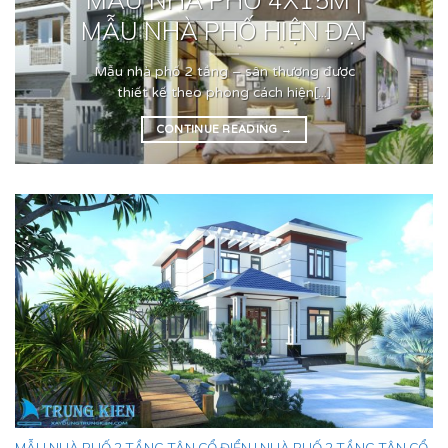
MẪU NHÀ PHỐ HIỆN ĐẠI
Mẫu nhà phố 2 tầng – sân thượng được
thiết kế theo phong cách hiện[...]
CONTINUE READING
→
MẪU NHÀ PHỐ 2 TẦNG TÂN CỔ ĐIỂN | NHÀ PHỐ 2 TẦNG TÂN CỔ