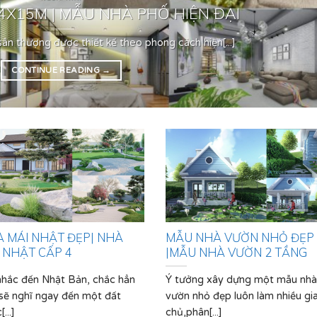
X15M | MẪU NHÀ PHỐ HIỆN ĐẠI
ân thượng được thiết kế theo phong cách hiện[...]
CONTINUE READING
→
 MÁI NHẬT ĐẸP| NHÀ
MẪU NHÀ VƯỜN NHỎ ĐẸP
 NHẬT CẤP 4
|MẪU NHÀ VƯỜN 2 TẦNG
nhắc đến Nhật Bản, chắc hẳn
Ý tưởng xây dựng một mẫu nhà
sẽ nghĩ ngay đến một đất
vườn nhỏ đẹp luôn làm nhiều gi
...]
chủ,phân[...]