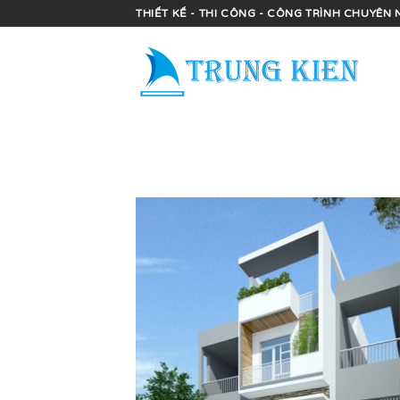
Skip
THIẾT KẾ - THI CÔNG - CÔNG TRÌNH CHUYÊN 
to
content