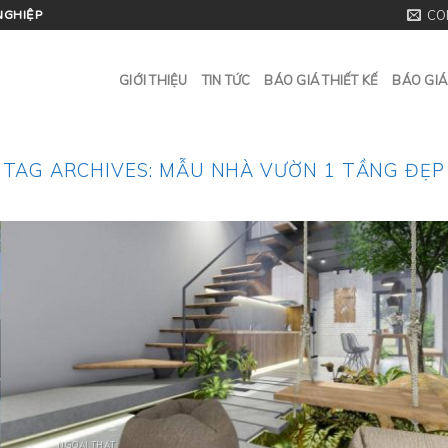
CO
NGHIỆP
GIỚI THIỆU
TIN TỨC
BÁO GIÁ THIẾT KẾ
BÁO GIÁ
TAG ARCHIVES:
MẪU NHÀ VƯỜN 1 TẦNG ĐẸP
NGOẠI THẤT