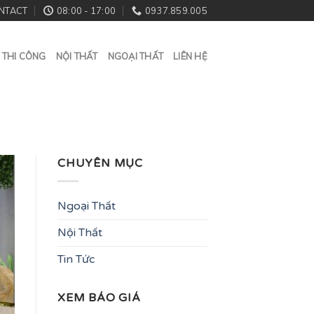
NTACT
08:00 - 17:00
0937.859.005
 THI CÔNG
NỘI THẤT
NGOẠI THẤT
LIÊN HỆ
CHUYÊN MỤC
Ngoại Thất
Nội Thất
Tin Tức
XEM BÁO GIÁ