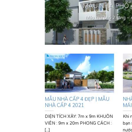
HÀ.
MẪU NHÀ PHỐ 4
..]
Mẫu nhà phố 2 tầng – s
MẪU NHÀ CẤP 4 ĐẸP | MẪU
NHÀ
NHÀ CẤP 4 2021
MÁI
DIỆN TÍCH XÂY: 7m x 9m KHUÔN
Khi 
VIÊN : 9m x 20m PHONG CÁCH :
bạn 
[...]
nước[