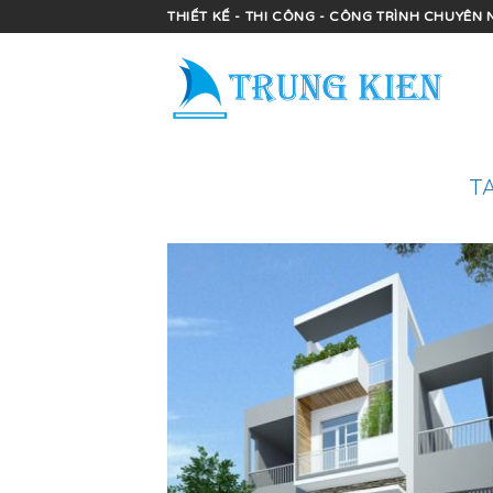
Skip
THIẾT KẾ - THI CÔNG - CÔNG TRÌNH CHUYÊN 
to
content
T