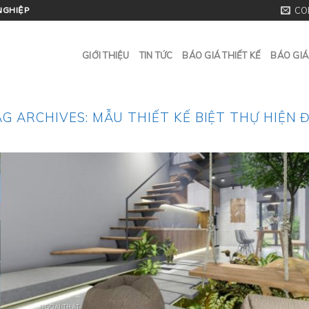
CO
NGHIỆP
GIỚI THIỆU
TIN TỨC
BÁO GIÁ THIẾT KẾ
BÁO GIÁ
AG ARCHIVES:
MẪU THIẾT KẾ BIỆT THỰ HIỆN Đ
NGOẠI THẤT