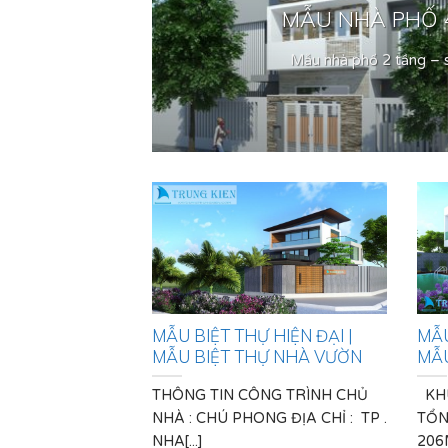
HÀ.
MẪU NHÀ PHỐ 4
..]
Mẫu nhà phố 2 tầng – s
MẪU BIỆT THỰ HIỆN ĐẠI |
MẪU
MẪU BIỆT THỰ NHÀ VƯỜN
MẪU
THÔNG TIN CÔNG TRÌNH CHỦ
KHU
NHÀ : CHÚ PHONG ĐỊA CHỈ : TP .
TỔN
NHA[...]
206M