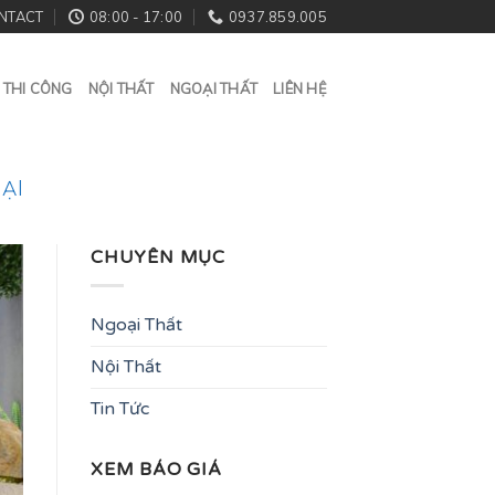
NTACT
08:00 - 17:00
0937.859.005
 THI CÔNG
NỘI THẤT
NGOẠI THẤT
LIÊN HỆ
ẠI
CHUYÊN MỤC
Ngoại Thất
Nội Thất
Tin Tức
XEM BÁO GIÁ