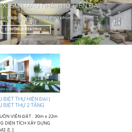
X15M | MẪU NHÀ PHỐ HIỆN ĐẠI
ân thượng được thiết kế theo phong cách hiện[...]
CONTINUE READING
→
 BIỆT THỰ HIỆN ĐẠI |
 BIỆT THỰ 2 TẦNG
ÔN VIÊN ĐẤT : 30m x 22m
G DIỆN TÍCH XÂY DỰNG
2 /[...]