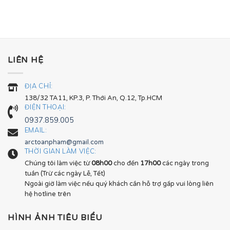
LIÊN HỆ
ĐỊA CHỈ:
138/32 TA11, KP.3, P. Thới An, Q.12, Tp.HCM
ĐIỆN THOẠI:
0937.859.005
EMAIL:
arctoanpham@gmail.com
THỜI GIAN LÀM VIỆC:
Chúng tôi làm việc từ
08h00
cho đến
17h00
các ngày trong
tuần (Trừ các ngày Lễ, Tết)
Ngoài giờ làm việc nếu quý khách cần hỗ trợ gấp vui lòng liên
hệ hotline trên
HÌNH ẢNH TIÊU BIỂU