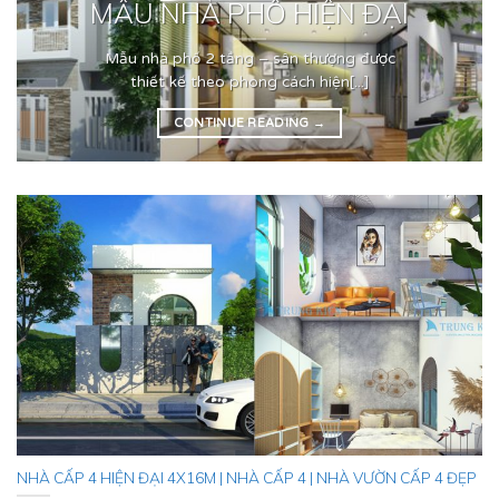
MẪU NHÀ PHỐ HIỆN ĐẠI
Mẫu nhà phố 2 tầng – sân thượng được
thiết kế theo phong cách hiện[...]
CONTINUE READING
→
NHÀ CẤP 4 HIỆN ĐẠI 4X16M | NHÀ CẤP 4 | NHÀ VƯỜN CẤP 4 ĐẸP