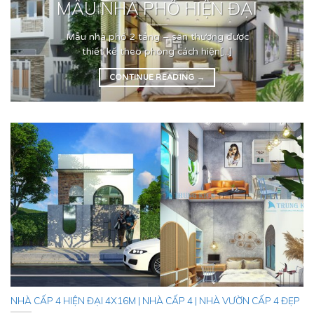
MẪU NHÀ PHỐ HIỆN ĐẠI
Mẫu nhà phố 2 tầng – sân thượng được
thiết kế theo phong cách hiện[...]
CONTINUE READING
→
NHÀ CẤP 4 HIỆN ĐẠI 4X16M | NHÀ CẤP 4 | NHÀ VƯỜN CẤP 4 ĐẸP