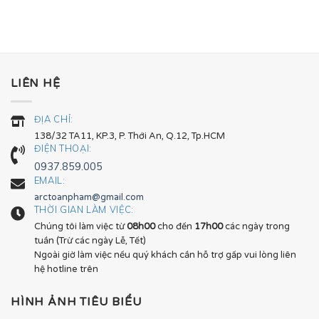
LIÊN HỆ
ĐỊA CHỈ:
138/32 TA11, KP.3, P. Thới An, Q.12, Tp.HCM
ĐIỆN THOẠI:
0937.859.005
EMAIL:
arctoanpham@gmail.com
THỜI GIAN LÀM VIỆC:
Chúng tôi làm việc từ
08h00
cho đến
17h00
các ngày trong
tuần (Trừ các ngày Lễ, Tết)
Ngoài giờ làm việc nếu quý khách cần hỗ trợ gấp vui lòng liên
hệ hotline trên
HÌNH ẢNH TIÊU BIỂU