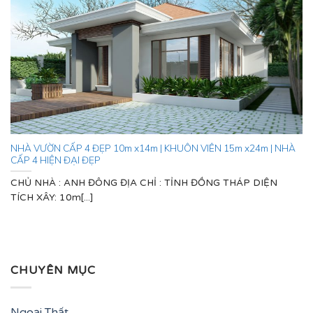
NHÀ VƯỜN CẤP 4 ĐẸP 10m x14m | KHUÔN VIÊN 15m x24m | NHÀ
CẤP 4 HIỆN ĐẠI ĐẸP
CHỦ NHÀ : ANH ĐÔNG ĐỊA CHỈ : TỈNH ĐỒNG THÁP DIỆN
TÍCH XÂY: 10m[...]
CHUYÊN MỤC
Ngoại Thất