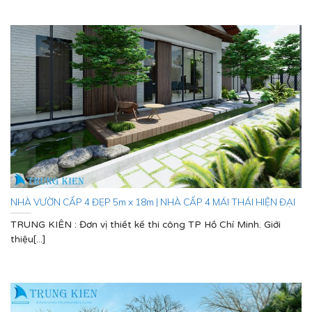
NHÀ VƯỜN CẤP 4 ĐẸP 5m x 18m | NHÀ CẤP 4 MÁI THÁI HIỆN ĐẠI
TRUNG KIÊN : Đơn vị thiết kế thi công TP Hồ Chí Minh. Giới
thiệu[...]