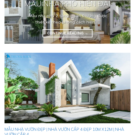
MẪU NHÀ PHỐ HIỆN ĐẠI
Mẫu nhà phố 2 tầng – sân thượng được
thiết kế theo phong cách hiện[...]
CONTINUE READING
→
MẪU NHÀ VƯỜN ĐẸP | NHÀ VƯỜN CẤP 4 ĐẸP 10M X12M | NHÀ
VƯỜN CẤP 4