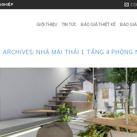
CO
NGHIỆP
GIỚI THIỆU
TIN TỨC
BÁO GIÁ THIẾT KẾ
BÁO GIÁ
 ARCHIVES:
NHÀ MÁI THÁI 1 TẦNG 4 PHÒNG
NGOẠI THẤT