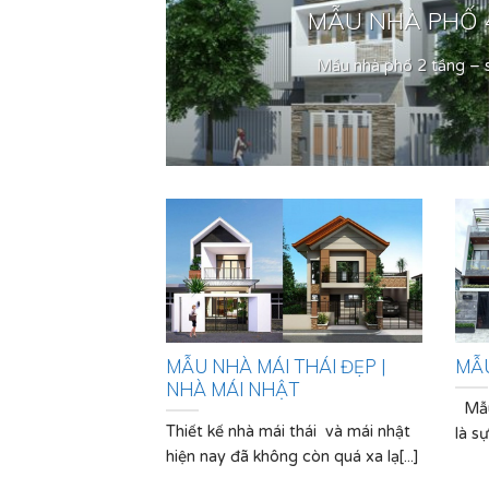
HÀ.
MẪU NHÀ PHỐ 4
..]
Mẫu nhà phố 2 tầng – s
MẪU NHÀ MÁI THÁI ĐẸP |
MẪU
NHÀ MÁI NHẬT
Mẫu 
Thiết kế nhà mái thái và mái nhật
là sự
hiện nay đã không còn quá xa lạ[...]