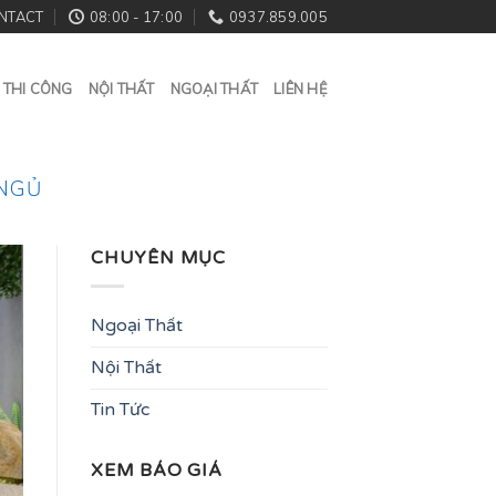
NTACT
08:00 - 17:00
0937.859.005
 THI CÔNG
NỘI THẤT
NGOẠI THẤT
LIÊN HỆ
 NGỦ
CHUYÊN MỤC
Ngoại Thất
Nội Thất
Tin Tức
XEM BÁO GIÁ