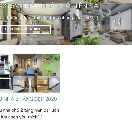
X15M | MẪU NHÀ PHỐ HIỆN ĐẠI
ân thượng được thiết kế theo phong cách hiện[...]
CONTINUE READING
→
 NHÀ 2 TẦNG ĐẸP 2020
nhà phố 2 tầng hiện đại luôn
 lựa chọn yêu thích[...]