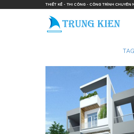
Skip
THIẾT KẾ - THI CÔNG - CÔNG TRÌNH CHUYÊN 
to
content
TAG