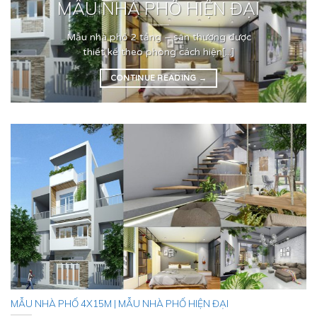
MẪU NHÀ PHỐ HIỆN ĐẠI
Mẫu nhà phố 2 tầng – sân thượng được
thiết kế theo phong cách hiện[...]
CONTINUE READING
→
MẪU NHÀ PHỐ 4X15M | MẪU NHÀ PHỐ HIỆN ĐẠI