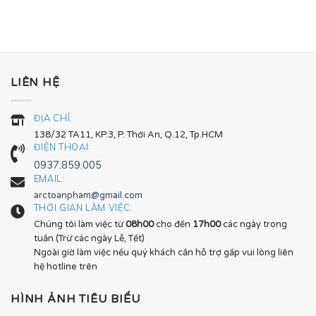
LIÊN HỆ
ĐỊA CHỈ:
138/32 TA11, KP.3, P. Thới An, Q.12, Tp.HCM
ĐIỆN THOẠI:
0937.859.005
EMAIL:
arctoanpham@gmail.com
THỜI GIAN LÀM VIỆC:
Chúng tôi làm việc từ
08h00
cho đến
17h00
các ngày trong
tuần (Trừ các ngày Lễ, Tết)
Ngoài giờ làm việc nếu quý khách cần hỗ trợ gấp vui lòng liên
hệ hotline trên
HÌNH ẢNH TIÊU BIỂU