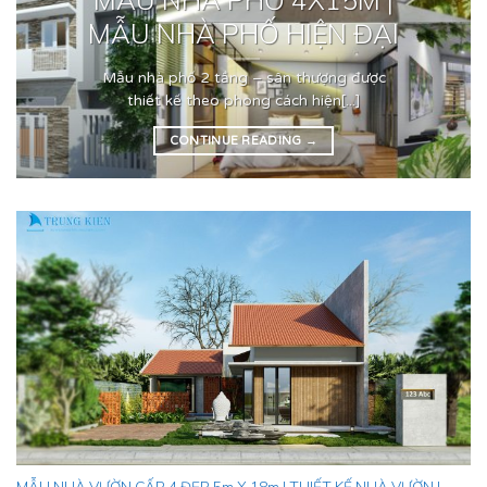
MẪU NHÀ PHỐ HIỆN ĐẠI
Mẫu nhà phố 2 tầng – sân thượng được
thiết kế theo phong cách hiện[...]
CONTINUE READING
→
MẪU NHÀ VƯỜN CẤP 4 ĐẸP 5m X 18m | THIẾT KẾ NHÀ VƯỜN |