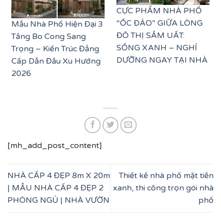
CỰC PHẨM NHÀ PHỐ
“ỐC ĐẢO” GIỮA LÒNG
Mẫu Nhà Phố Hiện Đại 3
ĐÔ THỊ SẦM UẤT:
Tầng Bo Cong Sang
SỐNG XANH – NGHỈ
Trọng – Kiến Trúc Đẳng
DƯỠNG NGAY TẠI NHÀ
Cấp Dẫn Đầu Xu Hướng
2026
[mh_add_post_content]
NHÀ CẤP 4 ĐẸP 8m X 20m
Thiết kế nhà phố mặt tiền
| MẪU NHÀ CẤP 4 ĐẸP 2
xanh, thi công trọn gói nhà
PHÒNG NGỦ | NHÀ VƯỜN
phố