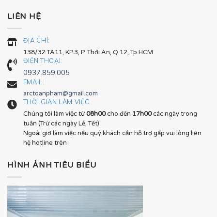
LIÊN HỆ
ĐỊA CHỈ:
138/32 TA11, KP.3, P. Thới An, Q.12, Tp.HCM
ĐIỆN THOẠI:
0937.859.005
EMAIL:
arctoanpham@gmail.com
THỜI GIAN LÀM VIỆC:
Chúng tôi làm việc từ
08h00
cho đến
17h00
các ngày trong
tuần (Trừ các ngày Lễ, Tết)
Ngoài giờ làm việc nếu quý khách cần hỗ trợ gấp vui lòng liên
hệ hotline trên
HÌNH ẢNH TIÊU BIỂU