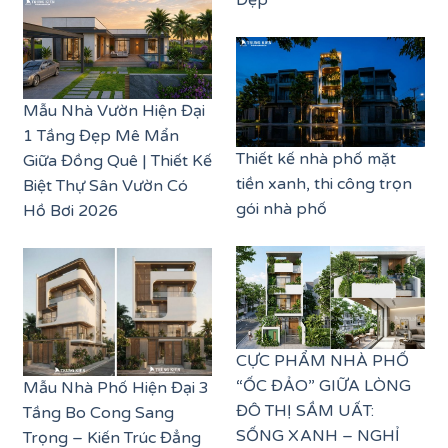
Mẫu Nhà Vườn Hiện Đại
1 Tầng Đẹp Mê Mẩn
Thiết kế nhà phố mặt
Giữa Đồng Quê | Thiết Kế
tiền xanh, thi công trọn
Biệt Thự Sân Vườn Có
gói nhà phố
Hồ Bơi 2026
CỰC PHẨM NHÀ PHỐ
“ỐC ĐẢO” GIỮA LÒNG
Mẫu Nhà Phố Hiện Đại 3
ĐÔ THỊ SẦM UẤT:
Tầng Bo Cong Sang
SỐNG XANH – NGHỈ
Trọng – Kiến Trúc Đẳng