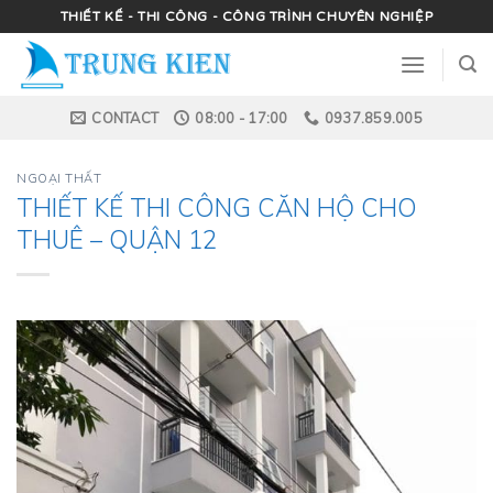
Skip
THIẾT KẾ - THI CÔNG - CÔNG TRÌNH CHUYÊN NGHIỆP
to
content
CONTACT
08:00 - 17:00
0937.859.005
NGOẠI THẤT
THIẾT KẾ THI CÔNG CĂN HỘ CHO
THUÊ – QUẬN 12