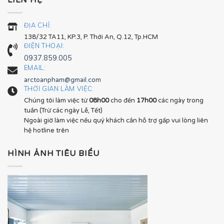
LIÊN HỆ
ĐỊA CHỈ:
138/32 TA11, KP.3, P. Thới An, Q.12, Tp.HCM
ĐIỆN THOẠI:
0937.859.005
EMAIL:
arctoanpham@gmail.com
THỜI GIAN LÀM VIỆC:
Chúng tôi làm việc từ
08h00
cho đến
17h00
các ngày trong
tuần (Trừ các ngày Lễ, Tết)
Ngoài giờ làm việc nếu quý khách cần hỗ trợ gấp vui lòng liên
hệ hotline trên
HÌNH ẢNH TIÊU BIỂU