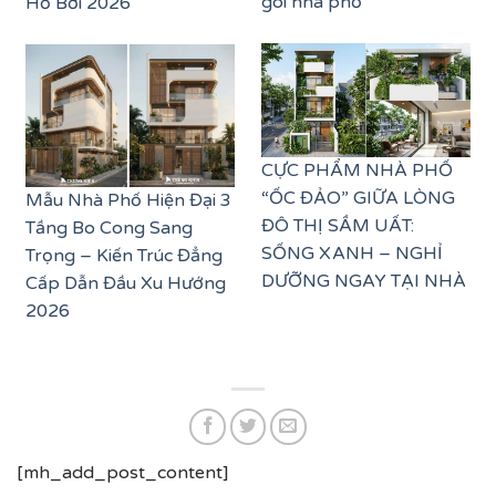
gói nhà phố
Hồ Bơi 2026
CỰC PHẨM NHÀ PHỐ
“ỐC ĐẢO” GIỮA LÒNG
Mẫu Nhà Phố Hiện Đại 3
ĐÔ THỊ SẦM UẤT:
Tầng Bo Cong Sang
SỐNG XANH – NGHỈ
Trọng – Kiến Trúc Đẳng
DƯỠNG NGAY TẠI NHÀ
Cấp Dẫn Đầu Xu Hướng
2026
[mh_add_post_content]