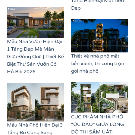
Tầng Hiện Đại Mặt Tiền
Đẹp
Mẫu Nhà Vườn Hiện Đại
1 Tầng Đẹp Mê Mẩn
Thiết kế nhà phố mặt
Giữa Đồng Quê | Thiết Kế
tiền xanh, thi công trọn
Biệt Thự Sân Vườn Có
gói nhà phố
Hồ Bơi 2026
CỰC PHẨM NHÀ PHỐ
“ỐC ĐẢO” GIỮA LÒNG
Mẫu Nhà Phố Hiện Đại 3
ĐÔ THỊ SẦM UẤT:
Tầng Bo Cong Sang