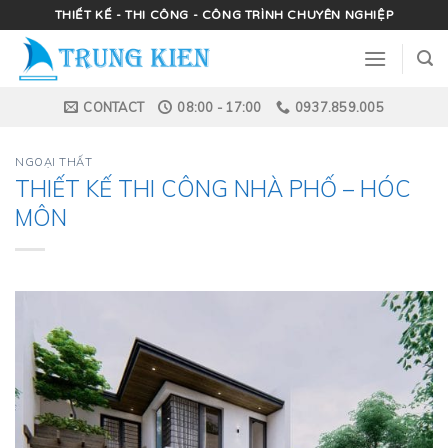
Skip
THIẾT KẾ - THI CÔNG - CÔNG TRÌNH CHUYÊN NGHIỆP
to
content
CONTACT
08:00 - 17:00
0937.859.005
NGOẠI THẤT
THIẾT KẾ THI CÔNG NHÀ PHỐ – HÓC
MÔN