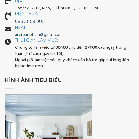
ĐỊA CHỈ:
138/32 TA11, KP.3, P. Thới An, Q.12, Tp.HCM
ĐIỆN THOẠI:
0937.859.005
EMAIL:
arctoanpham@gmail.com
THỜI GIAN LÀM VIỆC:
Chúng tôi làm việc từ
08h00
cho đến
17h00
các ngày trong
tuần (Trừ các ngày Lễ, Tết)
Ngoài giờ làm việc nếu quý khách cần hỗ trợ gấp vui lòng liên
hệ hotline trên
HÌNH ẢNH TIÊU BIỂU