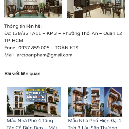
Thông tin liên hệ :
Đc: 138/32 TA11 – KP 3 – Phường Thới An – Quận 12
TP. HCM
Fone : 0937 859 005 – TOÀN KTS
Mail : arctoanpham@gmail.com
Bài viết liên quan
Mẫu Nhà Phố 4 Tầng
Mẫu Nhà Phố Hiện Đại 1
Tân Cổ Điển Đẹp – Mặt
Trệt 3 Lầu Sân Thượng