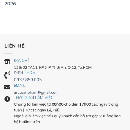
2026
LIÊN HỆ
ĐỊA CHỈ:
138/32 TA11, KP.3, P. Thới An, Q.12, Tp.HCM
ĐIỆN THOẠI:
0937.859.005
EMAIL:
arctoanpham@gmail.com
THỜI GIAN LÀM VIỆC:
Chúng tôi làm việc từ
08h00
cho đến
17h00
các ngày trong
tuần (Trừ các ngày Lễ, Tết)
Ngoài giờ làm việc nếu quý khách cần hỗ trợ gấp vui lòng liên
hệ hotline trên