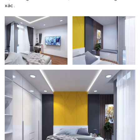
xác .