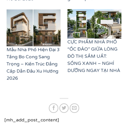
CỰC PHẨM NHÀ PHỐ
“ỐC ĐẢO” GIỮA LÒNG
Mẫu Nhà Phố Hiện Đại 3
ĐÔ THỊ SẦM UẤT:
Tầng Bo Cong Sang
SỐNG XANH – NGHỈ
Trọng – Kiến Trúc Đẳng
DƯỠNG NGAY TẠI NHÀ
Cấp Dẫn Đầu Xu Hướng
2026
[mh_add_post_content]