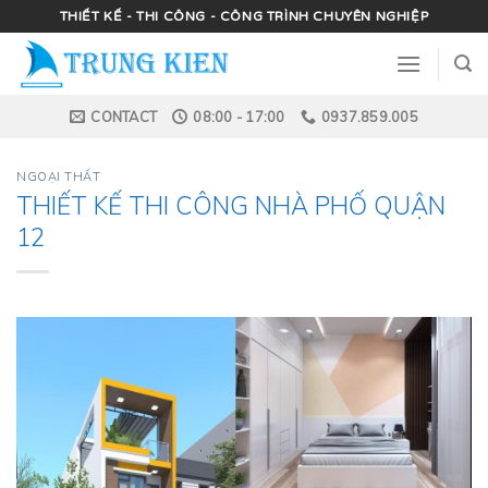
Skip
THIẾT KẾ - THI CÔNG - CÔNG TRÌNH CHUYÊN NGHIỆP
to
content
CONTACT
08:00 - 17:00
0937.859.005
NGOẠI THẤT
THIẾT KẾ THI CÔNG NHÀ PHỐ QUẬN
12