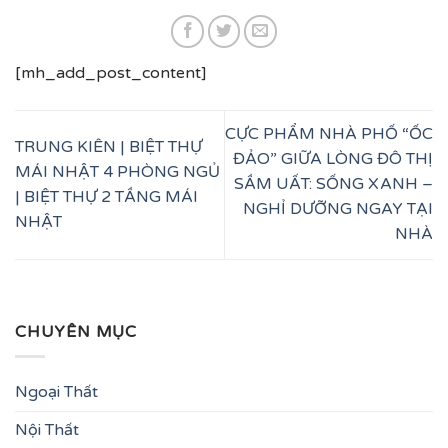
[mh_add_post_content]
CỰC PHẨM NHÀ PHỐ “ỐC
TRUNG KIÊN | BIỆT THỰ
ĐẢO” GIỮA LÒNG ĐÔ THỊ
MÁI NHẬT 4 PHÒNG NGỦ
SẦM UẤT: SỐNG XANH –
| BIỆT THỰ 2 TẦNG MÁI
NGHỈ DƯỠNG NGAY TẠI
NHẬT
NHÀ
CHUYÊN MỤC
Ngoại Thất
Nội Thất