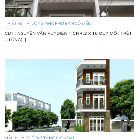
THIẾT KẾ THI CÔNG NHÀ PHỐ BÁN CỔ ĐIỂN
CĐT : NGUYỄN VĂN HUYDIỆN TÍCH 4,2 X 16 QUY MÔ : TRỆT
– LỬNG[...]
MẪU NHÀ PHỐ 2-3 TẦNG HIỆN ĐẠI