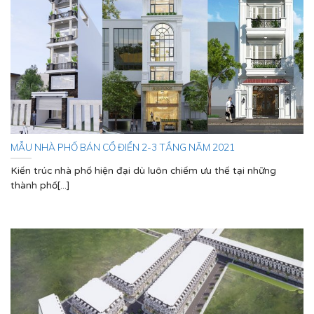
MẪU NHÀ PHỐ BÁN CỔ ĐIỂN 2-3 TẦNG NĂM 2021
Kiến trúc nhà phố hiện đại dù luôn chiếm ưu thế tại những
thành phố[...]