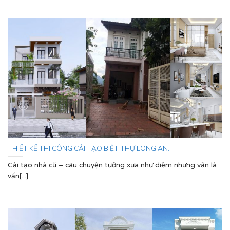
THIẾT KẾ THI CÔNG CẢI TẠO BIỆT THỰ LONG AN.
Cải tạo nhà cũ – câu chuyện tưởng xưa như diễm nhưng vẫn là
vấn[...]