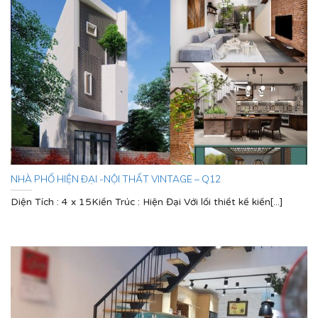
NHÀ PHỐ HIỆN ĐẠI -NỘI THẤT VINTAGE – Q12
Diện Tích : 4 x 15Kiến Trúc : Hiện Đại Với lối thiết kế kiến[...]