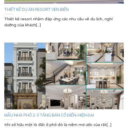
THIẾT KẾ DỰ ÁN RESORT VEN BIỂN
Thiết kế resort nhằm đáp ứng các nhu cầu về du lịch, nghỉ
dưỡng của khách[...]
MẪU NHÀ PHỐ 2-3 TẦNG BÁN CỔ ĐIỂN-HIỆN ĐẠI
Khi sở hữu một lô đất ở phố đó là niềm mơ ước của rất[...]