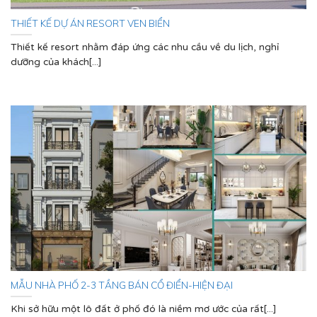
THIẾT KẾ DỰ ÁN RESORT VEN BIỂN
Thiết kế resort nhằm đáp ứng các nhu cầu về du lịch, nghỉ
dưỡng của khách[...]
MẪU NHÀ PHỐ 2-3 TẦNG BÁN CỔ ĐIỂN-HIỆN ĐẠI
Khi sở hữu một lô đất ở phố đó là niềm mơ ước của rất[...]