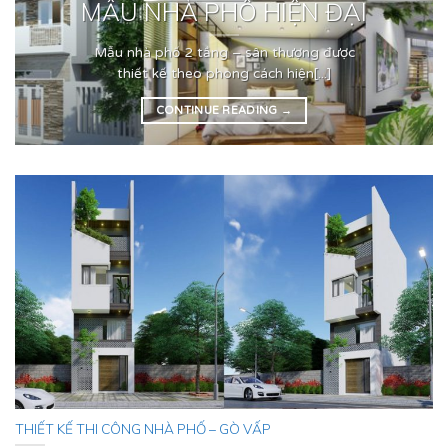
MẪU NHÀ PHỐ HIỆN ĐẠI
Mẫu nhà phố 2 tầng – sân thượng được
thiết kế theo phong cách hiện[...]
CONTINUE READING
→
THIẾT KẾ THI CÔNG NHÀ PHỐ – GÒ VẤP