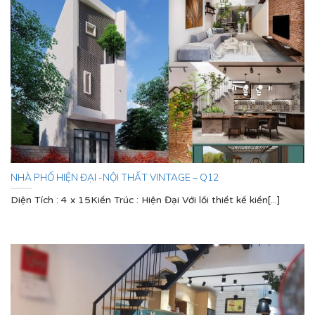
NHÀ PHỐ HIỆN ĐẠI -NỘI THẤT VINTAGE – Q12
Diện Tích : 4 x 15Kiến Trúc : Hiện Đại Với lối thiết kế kiến[...]