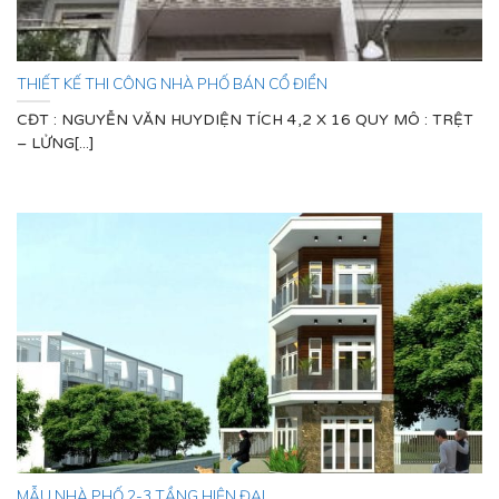
THIẾT KẾ THI CÔNG NHÀ PHỐ BÁN CỔ ĐIỂN
CĐT : NGUYỄN VĂN HUYDIỆN TÍCH 4,2 X 16 QUY MÔ : TRỆT
– LỬNG[...]
MẪU NHÀ PHỐ 2-3 TẦNG HIỆN ĐẠI