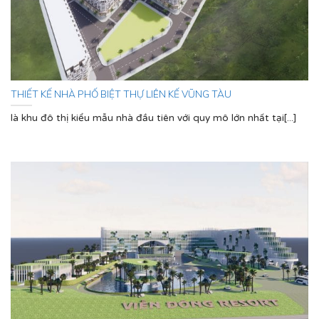
THIẾT KẾ NHÀ PHỐ BIỆT THỰ LIÊN KẾ VŨNG TÀU
là khu đô thị kiểu mẫu nhà đầu tiên với quy mô lớn nhất tại[...]