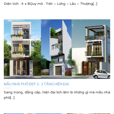
Diện tích : 4 x 8Quy mô : Trệt – Lửng – Lầu – Thượng[...]
MẪU NHÀ PHỐ ĐẸP 2- 3 TẦNG HIỆN ĐẠI.
Sang trọng, đẳng cấp, hiện đại lịch lãm là những gì mà mẫu nhà
phố[...]