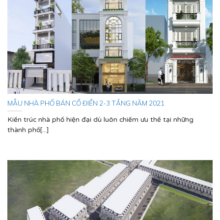
MẪU NHÀ PHỐ BÁN CỔ ĐIỂN 2-3 TẦNG NĂM 2021
Kiến trúc nhà phố hiện đại dù luôn chiếm ưu thế tại những
thành phố[...]