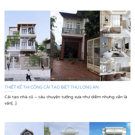
THIẾT KẾ THI CÔNG CẢI TẠO BIỆT THỰ LONG AN.
Cải tạo nhà cũ – câu chuyện tưởng xưa như diễm nhưng vẫn là
vấn[...]